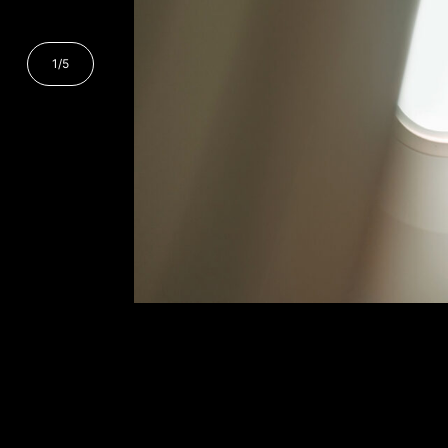
1
/
5